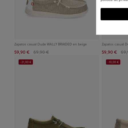
Zapatos casual Dude WALLY BRAIDED en beige
Zapatos casual 
59,90 €
69,90 €
59,90 €
69,
-21,00 €
-10,00 €