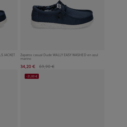
LS JACKET
Zapatos casual Dude WALLY EASY WASHED en azul
marino
34,20 €
69,90 €
-21,00 €