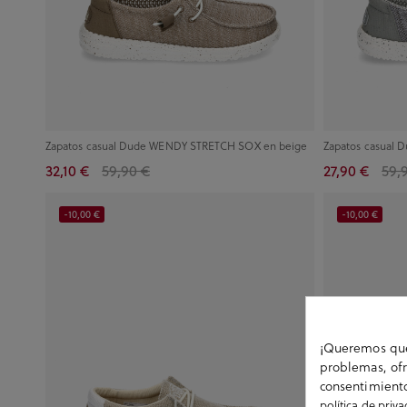
Zapatos casual Dude WENDY STRETCH SOX en beige
Zapatos casual
32,10 €
59,90 €
27,90 €
59,
-10,00 €
-10,00 €
¡Queremos que 
problemas, ofr
consentimiento
política de priv