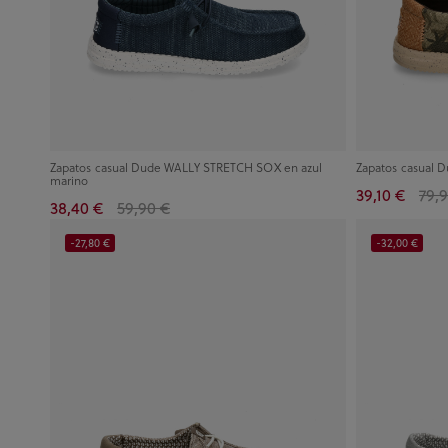
Zapatos casual Dude WALLY STRETCH SOX en azul
Zapatos casual 
marino
39,10 €
79,
38,40 €
59,90 €
-27,80 €
-32,00 €