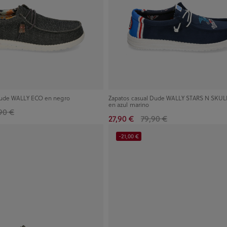
Dude WALLY ECO en negro
Zapatos casual Dude WALLY STARS N SKUL
en azul marino
90 €
27,90 €
79,90 €
-21,00 €