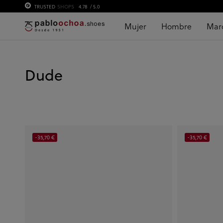
TRUSTED
SHOPS
4.78
/ 5.0
Mujer
Hombre
Mar
Dude
-35,70 €
-35,70 €