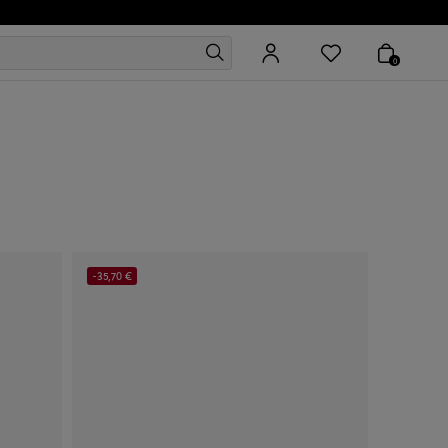
0
-35,70 €