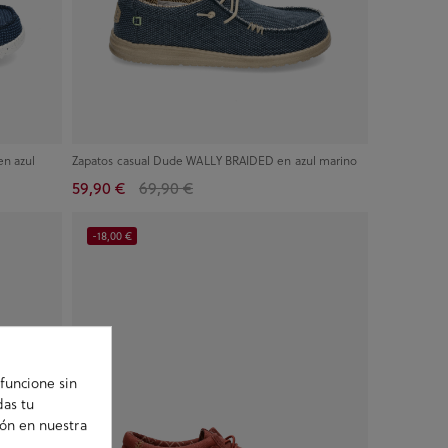
n azul
Zapatos casual Dude WALLY BRAIDED en azul marino
59,90 €
69,90 €
-18,00 €
funcione sin
das tu
ión en nuestra