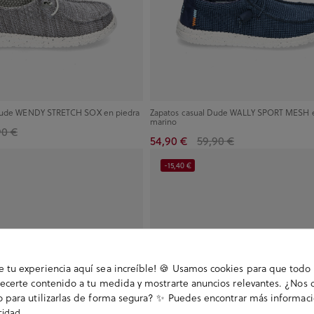
 Dude WENDY STRETCH SOX en piedra
Zapatos casual Dude WALLY SPORT MESH e
marino
90 €
54,90 €
59,90 €
-15,40 €
tu experiencia aquí sea increíble! 🍪 Usamos cookies para que todo 
ecerte contenido a tu medida y mostrarte anuncios relevantes. ¿Nos 
 para utilizarlas de forma segura? ✨ Puedes encontrar más informac
.
acidad