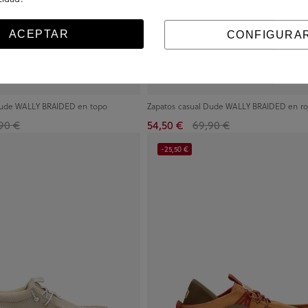
ACEPTAR
CONFIGURA
Dude WALLY BRAIDED en topo
Zapatos casual Dude WALLY BRAIDED en ro
90 €
54,50 €
69,90 €
-25,50 €