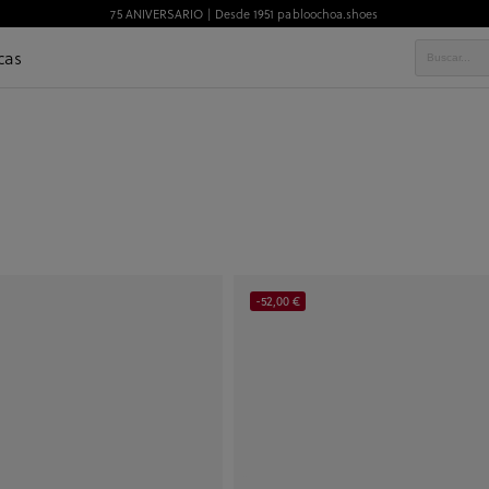
75 ANIVERSARIO | Desde 1951 pabloochoa.shoes
cas
-52,00 €