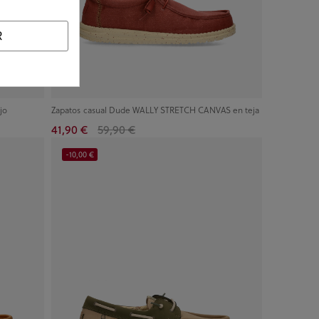
R
jo
Zapatos casual Dude WALLY STRETCH CANVAS en teja
41,90 €
59,90 €
-10,00 €