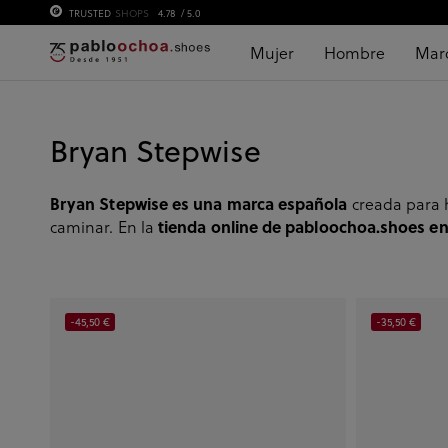
TRUSTED
SHOPS
4.78
/ 5.0
Mujer
Hombre
Mar
Bryan Stepwise
Bryan Stepwise es una marca española
creada para h
tienda online de pabloochoa.shoes en
caminar. En la
-45,50 €
-35,50 €