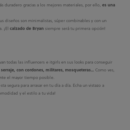
es una
ás duradero gracias a los mejores materiales, por ello,
 sus diseños son minimalistas, súper combinables y con un
calzado de Bryan
a. ¡El
siempre será tu primera opción!
an todas las influencers e itgirls en sus looks para conseguir
e serraje, con cordones, militares, mosqueteras…
Como ves,
ante el mayor tiempo posible.
ta segura para arrasar en tu día a día. Echa un vistazo a
modidad y el estilo a tu vida!