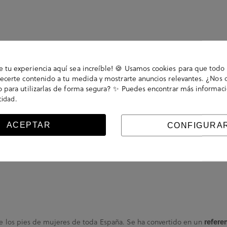
tu experiencia aquí sea increíble! 🍪 Usamos cookies para que todo 
ecerte contenido a tu medida y mostrarte anuncios relevantes. ¿Nos 
 para utilizarlas de forma segura? ✨ Puedes encontrar más informac
.
acidad
ACEPTAR
CONFIGURA
Has visto 9 de 9 productos
refere
ste los pies de mujeres de toda España. Se ha convertido en un