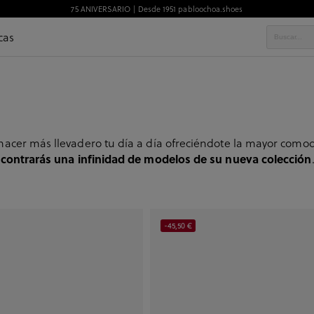
75 ANIVERSARIO | Desde 1951 pabloochoa.shoes
cas
acer más llevadero tu día a día ofreciéndote la mayor comodi
contrarás una infinidad de modelos de su nueva colección
-45,50 €