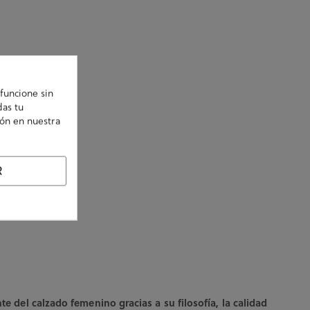
funcione sin
das tu
ión en nuestra
R
nte del calzado femenino gracias a su filosofía, la calidad