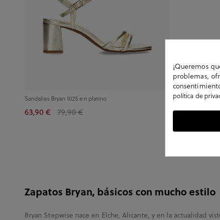
¡Queremos que 
problemas, ofr
consentimiento
política de priv
Sandalias Bryan 1025 en platino
63,90 €
79,90 €
Zapatos Bryan, básicos con mucho estilo
Bryan Stepwise nace en Elche, Alicante, y en la actualidad vi