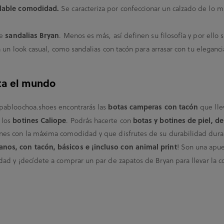
alable comodidad.
Se caracteriza por confeccionar un calzado de lo m
sandalias Bryan
de
. Menos es más, así definen su filosofía y por ello
 un look casual, como sandalias con tacón para arrasar con tu eleganci
ta el mundo
botas camperas con tacón
 pabloochoa.shoes encontrarás las
que llev
botines Caliope
botas y botines de piel, d
 los
. Podrás hacerte con
nes con la máxima comodidad y que disfrutes de su durabilidad dur
nos, con tacón, básicos e ¡incluso con animal print
! Son una apues
ad y ¡decídete a comprar un par de zapatos de Bryan para llevar la co