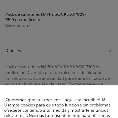
Pack de calcetines HAPPY SOCKS XITW09-
7300 en multicolor
Referencia
197149
Detalles
Pack de calcetines HAPPY SOCKS XITW09-7300 en
multicolor. Divertido pack de calcetines de algodón
unisex peinado de alta calidad para darle un toque de
color a tu look casual o de vestir. Contiene pares de
calcetines unisex. Composición: 85% Algodón, 13%
Polyamide, 2% Elastano. Tallaje: 00 (36-40) y 01 (41-46).
¡Queremos que tu experiencia aquí sea increíble! 🍪
197149
Referencia
Usamos cookies para que todo funcione sin problemas,
ofrecerte contenido a tu medida y mostrarte anuncios
relevantes. ¿Nos das tu consentimiento para utilizarlas