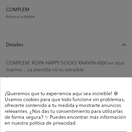
COMPLEM
Referencia
189006
Detalles
COMPLEM. ROPA HAPPY SOCKS XNAV09-6500 en azul
marino. .. La plantilla no es extraible.
Referencia
189006
¡Queremos que tu experiencia aquí sea increíble! 🍪
Usamos cookies para que todo funcione sin problemas,
Guía de tallas
ofrecerte contenido a tu medida y mostrarte anuncios
relevantes. ¿Nos das tu consentimiento para utilizarlas
Ciudados y limpieza
de forma segura? ✨ Puedes encontrar más información
en nuestra
política de privacidad
.
Información del producto