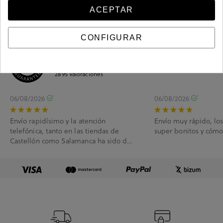
ACEPTAR
CONFIGURAR
4.78
/ 5.0
2895
Valoraciones
06/08/2026
06/08/2026
Envío rapidísimo y la atención
Envío muy rápido, lo
telefónica, tanto en las tiendas de
super bonitos y cóm
Castellón como Salamanca ha sido de
10.