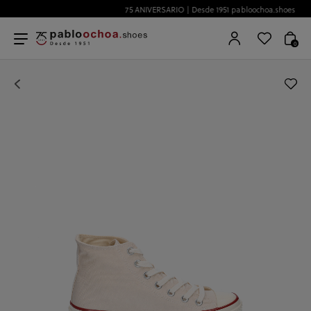
75 ANIVERSARIO | Desde 1951 pabloochoa.shoes
0