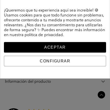
Detalles
¡Queremos que tu experiencia aquí sea increíble! 🍪
Usamos cookies para que todo funcione sin problemas,
Deportivos Victoria 1057101 en beige. Deportiva
ofrecerte contenido a tu medida y mostrarte anuncios
abotinada de lona, con piso de goma. Línea
relevantes. ¿Nos das tu consentimiento para utilizarlas
contrastada alrededor. Cierre con cordones. La plantilla
de forma segura? ✨ Puedes encontrar más información
no es extraible. Hecho en España.
en nuestra
política de privacidad
.
Referencia
199685
ACEPTAR
Guía de tallas
CONFIGURAR
Ciudados y limpieza
Información del producto