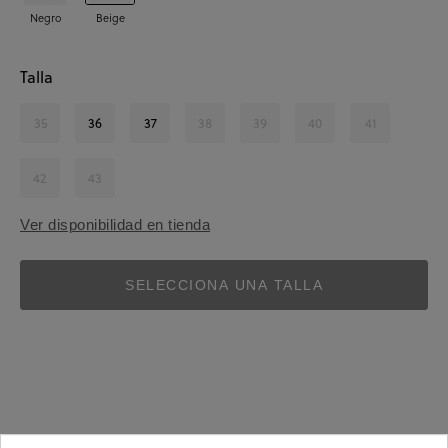
Negro
Beige
Talla
35
36
37
38
39
40
41
42
43
Ver disponibilidad en tienda
SELECCIONA UNA TALLA