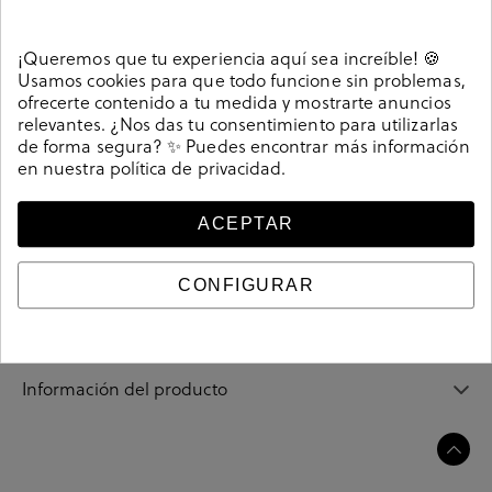
Detalles
¡Queremos que tu experiencia aquí sea increíble! 🍪
Zapatos casual Pitillos 109 (4700) (4600) en cuero.
Usamos cookies para que todo funcione sin problemas,
Modelo muy practico, facil de calzar y muy comoda,
ofrecerte contenido a tu medida y mostrarte anuncios
diseñada para hombres que no gustan de cordones.
relevantes. ¿Nos das tu consentimiento para utilizarlas
de forma segura? ✨ Puedes encontrar más información
Cierre con elásticos . La plantilla es extraible. Hecho en
en nuestra
política de privacidad
.
España.
Referencia
197683
ACEPTAR
CONFIGURAR
Guía de tallas
Ciudados y limpieza
Información del producto