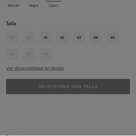
Marrón
Negro
Cuero
Talla
39
40
41
42
43
44
45
46
47
48
Ver disponibilidad en tienda
SELECCIONA UNA TALLA