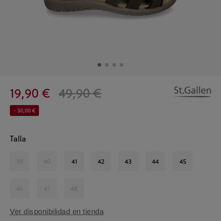
19,90 €
49,90 €
- 30,00 €
Talla
39
40
41
42
43
44
45
46
47
48
Ver disponibilidad en tienda