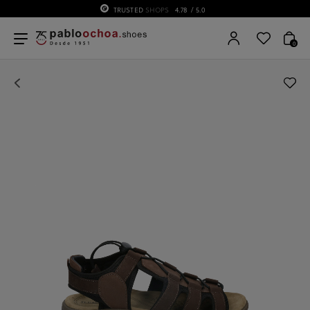
TRUSTED
SHOPS
4.78
/ 5.0
0