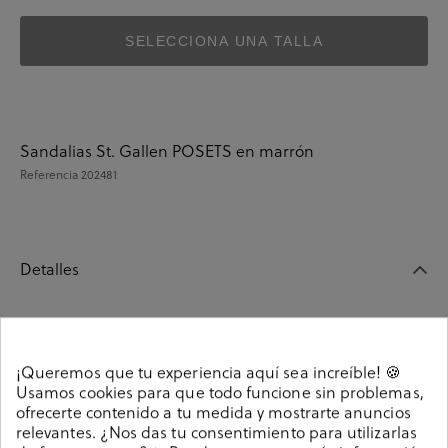
SELECCIONA UNA TALLA
Sandalias St. Gallen POSETS en marrón
Referencia
202481
Detalles
Sandalias St. Gallen POSETS en marrón. Cierre con
cordones. La plantilla no es extraible. Hecho en India
¡Queremos que tu experiencia aquí sea increíble! 🍪
202481
Referencia
Usamos cookies para que todo funcione sin problemas,
ofrecerte contenido a tu medida y mostrarte anuncios
relevantes. ¿Nos das tu consentimiento para utilizarlas