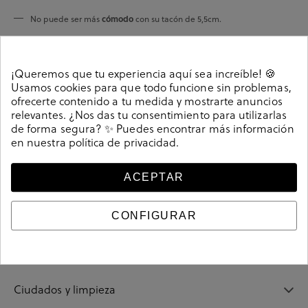
cómodo
No puede ser más
con su tacón de 5,5cm.
Elige el que más vaya contigo: disponible en tres colores diferentes.
¡Queremos que tu experiencia aquí sea increíble! 🍪
Usamos cookies para que todo funcione sin problemas,
ofrecerte contenido a tu medida y mostrarte anuncios
Detalles
relevantes. ¿Nos das tu consentimiento para utilizarlas
de forma segura? ✨ Puedes encontrar más información
en nuestra
política de privacidad
.
Zapatos de vestir bloom&you CARRIE en burdeos.
Altura tacón 5,5cm. Cierre con hebilla en un lateral. La
ACEPTAR
plantilla no es extraible. Hecho en España.
206040
Referencia
CONFIGURAR
Guía de tallas
Ciudados y limpieza