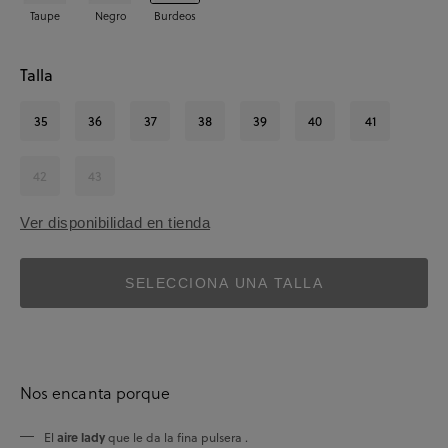
Taupe
Negro
Burdeos
Talla
35
36
37
38
39
40
41
42
43
Ver disponibilidad en tienda
SELECCIONA UNA TALLA
Nos encanta porque
aire lady
El
que le da la fina pulsera .