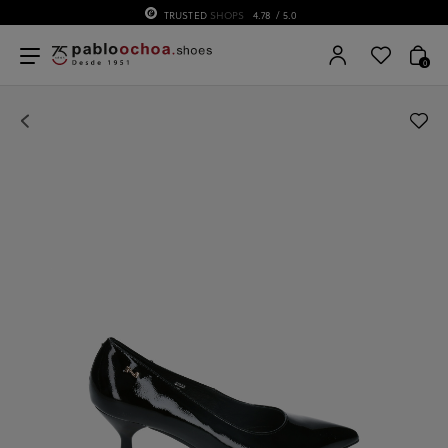
TRUSTED
SHOPS
4.78
/ 5.0
0