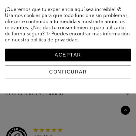
Detalles
¡Queremos que tu experiencia aquí sea increíble! 🍪
Usamos cookies para que todo funcione sin problemas,
Salones Stephen Allen 3699-1 GALIA en charol negro.
ofrecerte contenido a tu medida y mostrarte anuncios
Altura tacón 6,5cm. Sin cierre, slip on. La plantilla no es
relevantes. ¿Nos das tu consentimiento para utilizarlas
de forma segura? ✨ Puedes encontrar más información
extraible. Hecho en China
en nuestra
política de privacidad
.
Referencia
205156
ACEPTAR
Guía de tallas
CONFIGURAR
Ciudados y limpieza
Información del producto