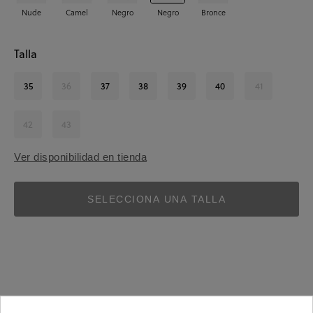
Nude
Camel
Negro
Negro
Bronce
Talla
35
36
37
38
39
40
41
42
43
Ver disponibilidad en tienda
SELECCIONA UNA TALLA