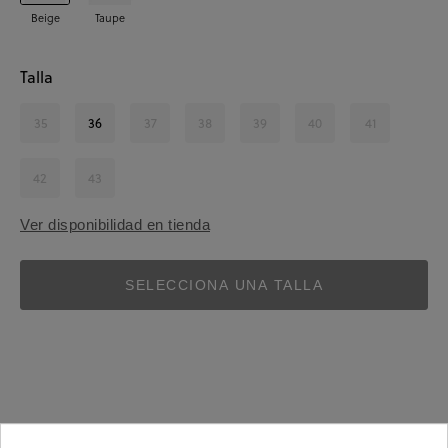
Beige
Taupe
Talla
35
36
37
38
39
40
41
42
43
Ver disponibilidad en tienda
SELECCIONA UNA TALLA