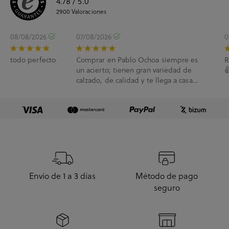
4.78
/ 5.0
2900
Valoraciones
08/08/2026
07/08/2026
0
todo perfecto
Comprar en Pablo Ochoa siempre es
R
un acierto; tienen gran variedad de

calzado, de calidad y te llega a casa
enseguida. A...
Envío de 1 a 3 días
Método de pago
seguro