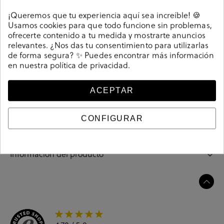
Detalles
¡Queremos que tu experiencia aquí sea increíble! 🍪
Usamos cookies para que todo funcione sin problemas,
Zapatos inglés Kénnebec 3559 PICADO TAIPAN en
ofrecerte contenido a tu medida y mostrarte anuncios
beige. Cierre con cordones. La plantilla no es extraible.
relevantes. ¿Nos das tu consentimiento para utilizarlas
de forma segura? ✨ Puedes encontrar más información
Hecho en España.
en nuestra
política de privacidad
.
Referencia
208868
ACEPTAR
Guía de tallas
CONFIGURAR
Ciudados y limpieza
Información del producto