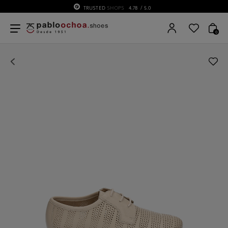
TRUSTED
SHOPS
4.78
/ 5.0
0