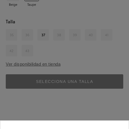
Beige
Taupe
Talla
35
36
37
38
39
40
41
42
43
Ver disponibilidad en tienda
SELECCIONA UNA TALLA