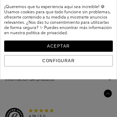
Detalles
¡Queremos que tu experiencia aquí sea increíble! 🍪
Usamos cookies para que todo funcione sin problemas,
Zapatos inglés Kénnebec 3559 PICADO TAIPAN en
ofrecerte contenido a tu medida y mostrarte anuncios
serraje taupe. Cierre con cordones. La plantilla no es
relevantes. ¿Nos das tu consentimiento para utilizarlas
de forma segura? ✨ Puedes encontrar más información
extraible. Hecho en España.
en nuestra
política de privacidad
.
208869
Referencia
ACEPTAR
Guía de tallas
CONFIGURAR
Ciudados y limpieza
Información del producto
4.78
/ 5.0