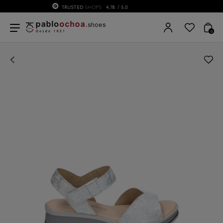
75 ANIVERSARIO | Desde 1951 pabloochoa.shoes
0