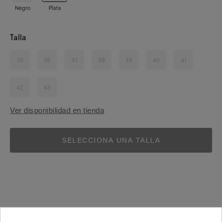
Negro
Plata
Talla
35
36
37
38
39
40
41
42
43
Ver disponibilidad en tienda
SELECCIONA UNA TALLA