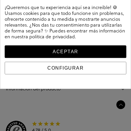
Detalles
¡Queremos que tu experiencia aquí sea increíble! 🍪
Usamos cookies para que todo funcione sin problemas,
Sandalias Kénnebec 546-R en plata. Cuña 4,5cm,
ofrecerte contenido a tu medida y mostrarte anuncios
plataforma 2cm. Cierre con velcro. La plantilla no es
relevantes. ¿Nos das tu consentimiento para utilizarlas
de forma segura? ✨ Puedes encontrar más información
extraible. Hecho en España.
en nuestra
política de privacidad
.
208884
Referencia
ACEPTAR
Guía de tallas
CONFIGURAR
Ciudados y limpieza
Información del producto
4.78
/ 5.0