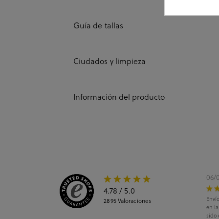
Guía de tallas
Ciudados y limpieza
Información del producto
06/
4.78
/ 5.0
Envío
2895
Valoraciones
en l
sido 