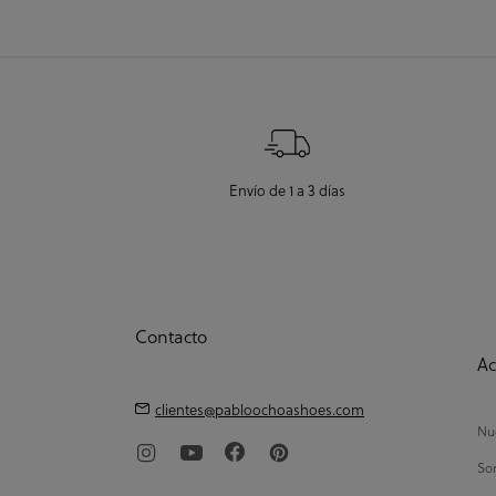
Envío de 1 a 3 días
Contacto
Ac
clientes@pabloochoashoes.com
Nue
So