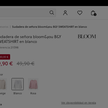
0
esorios
Sudadera de señora bloom&you B&Y SWEATSHIRT en blanco
dadera de señora bloom&you B&Y
EATSHIRT en blanco
ferencia
211398
30,00 €
9,90 €
49,90 €
lor
eige
Blanco
Rosa
Ver disponibilidad en tienda
la