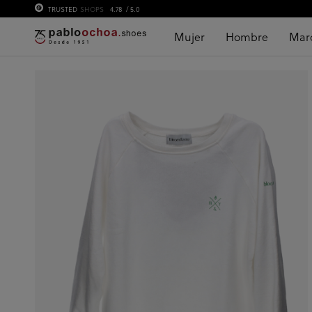
TRUSTED
SHOPS
4.78
/ 5.0
Mujer
Hombre
Mar