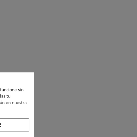
funcione sin
das tu
ión en nuestra
R