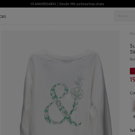
75 ANIVERSARIO | Desde 1951 pabloochoa.shoes
cas
Acc
Su
SW
Re
- 
1
Co
B
Tal