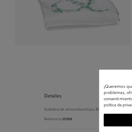
¡Queremos que 
problemas, ofr
Detalles
consentimiento
política de priv
Sudadera de señora bloom&you B&Y SWEATSHIRT en bla
Referencia
211398