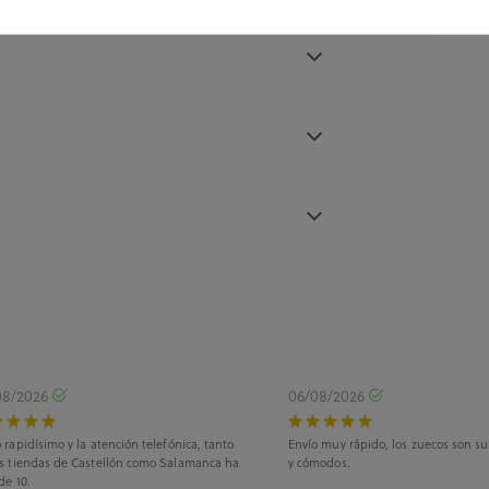
08/2026
06/08/2026
 rapidísimo y la atención telefónica, tanto
Envío muy rápido, los zuecos son s
as tiendas de Castellón como Salamanca ha
y cómodos.
de 10.