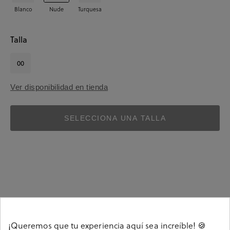
Blanco
Nude
Turquesa
Talla
00
Ver disponibilidad en tienda
SELECCIONA UNA TALLA
Detalles
¡Queremos que tu experiencia aquí sea increíble! 🍪