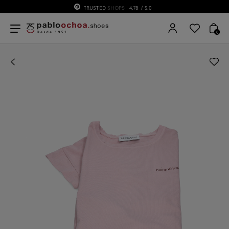
TRUSTED
SHOPS
4.78
/ 5.0
0