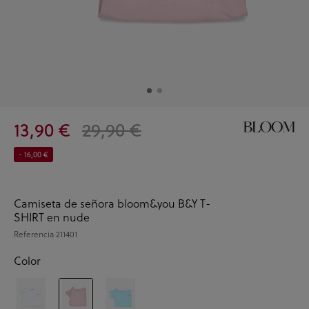
13,90 €
29,90 €
- 16,00 €
Camiseta de señora bloom&you B&Y T-
SHIRT en nude
Referencia
211401
Color