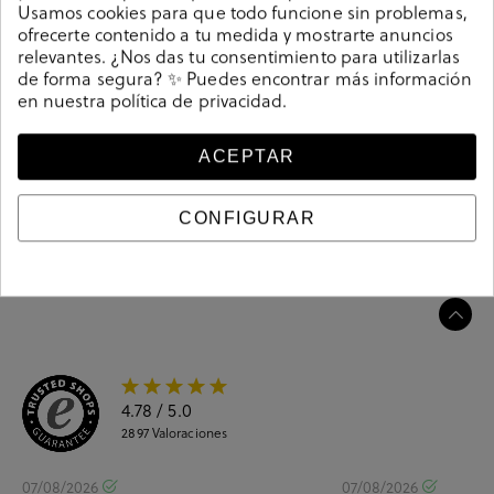
Camiseta de señora bloom&you B&Y T-SHIRT en nude. .
Usamos cookies para que todo funcione sin problemas,
ofrecerte contenido a tu medida y mostrarte anuncios
Hecho en Europa.
relevantes. ¿Nos das tu consentimiento para utilizarlas
Referencia
211401
de forma segura? ✨ Puedes encontrar más información
en nuestra
política de privacidad
.
Guía de tallas
ACEPTAR
Ciudados y limpieza
CONFIGURAR
Información del producto
4.78
/ 5.0
2897
Valoraciones
07/08/2026
07/08/2026