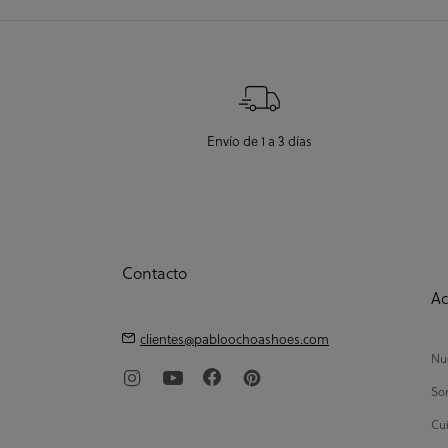
Envío de 1 a 3 días
Contacto
Ac
clientes@pabloochoashoes.com
Nue
So
Cui