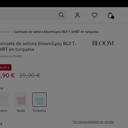
0
esorios
Camiseta de señora bloom&you B&Y T-SHIRT en turquesa
miseta de señora bloom&you B&Y T-
IRT en turquesa
ferencia
211402
16,00 €
3,90 €
29,90 €
lor
lanco
Nude
Turquesa
Ver disponibilidad en tienda
la