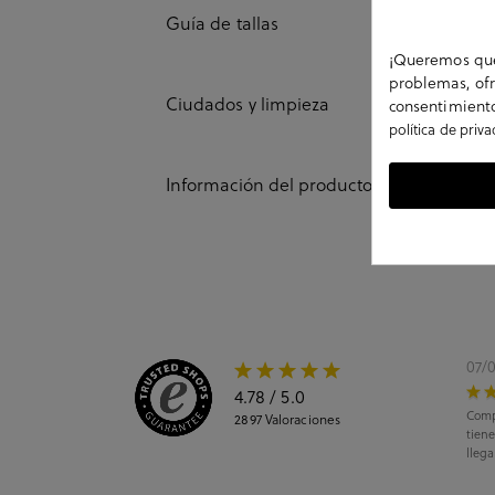
Guía de tallas
¡Queremos que 
problemas, ofr
Ciudados y limpieza
consentimiento
política de priv
Información del producto
07/
4.78
/ 5.0
Comp
2897
Valoraciones
tiene
llega