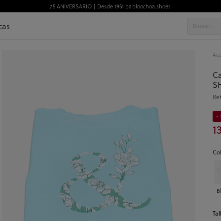
75 ANIVERSARIO | Desde 1951 pabloochoa.shoes
cas
Acc
Ca
SH
Re
- 
1
Co
B
Tal