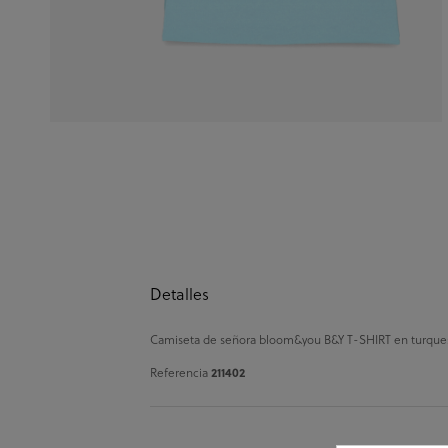
Detalles
Camiseta de señora bloom&you B&Y T-SHIRT en turques
Referencia
211402