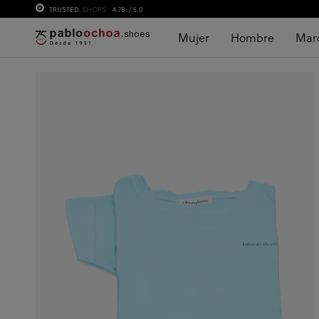
TRUSTED
SHOPS
4.78
/ 5.0
Mujer
Hombre
Mar