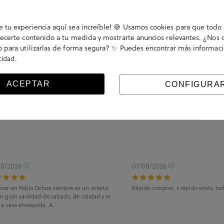
tu experiencia aquí sea increíble! 🍪 Usamos cookies para que todo 
ecerte contenido a tu medida y mostrarte anuncios relevantes. ¿Nos 
 para utilizarlas de forma segura? ✨ Puedes encontrar más informac
.
acidad
ACEPTAR
CONFIGURA
08/2026
07/08/2026
rar en Pablo Ochoa siempre es un acierto;
Rápida compras, y rápido envío, tod
n gran variedad de calzado, de calidad y te
 a casa enseguida. A...