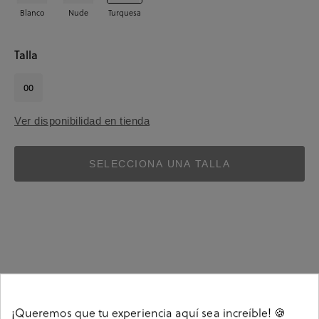
Blanco
Nude
Turquesa
Talla
00
Ver disponibilidad en tienda
SELECCIONA UNA TALLA
Detalles
¡Queremos que tu experiencia aquí sea increíble! 🍪