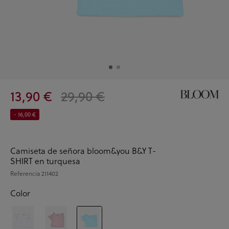
13,90 €
29,90 €
- 16,00 €
Camiseta de señora bloom&you B&Y T-
SHIRT en turquesa
Referencia
211402
Color