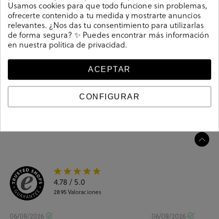
Camiseta de señora bloom&you B&Y T-SHIRT en
Usamos cookies para que todo funcione sin problemas,
ofrecerte contenido a tu medida y mostrarte anuncios
turquesa. . Hecho en Europa.
relevantes. ¿Nos das tu consentimiento para utilizarlas
Referencia
211402
de forma segura? ✨ Puedes encontrar más información
en nuestra
política de privacidad
.
Guía de tallas
ACEPTAR
Ciudados y limpieza
CONFIGURAR
Información del producto
4.78
/ 5.0
2895
Valoraciones
06/08/2026
06/08/2026