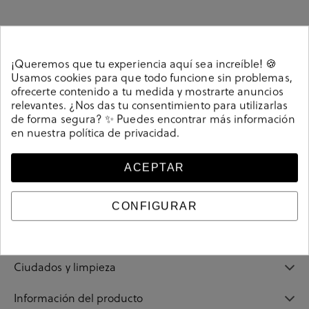
Detalles
¡Queremos que tu experiencia aquí sea increíble! 🍪
Usamos cookies para que todo funcione sin problemas,
COMPLEM. ROPA Kénnebec KENNEBEC SOCKS en
ofrecerte contenido a tu medida y mostrarte anuncios
gris. Divertidos calcetines unisex de algodón peinado
relevantes. ¿Nos das tu consentimiento para utilizarlas
de alta calidad para darle un toque de color a tu look
de forma segura? ✨ Puedes encontrar más información
casual o de vestir. Contiene un par de calcetines unisex.
en nuestra
política de privacidad
.
Composición: 85% Algodón, 13% Polyamide, 2%
Elastano. Tallaje: 00 (36-40) y 01 (41-46).
ACEPTAR
Referencia
212739
CONFIGURAR
Guía de tallas
Ciudados y limpieza
Información del producto