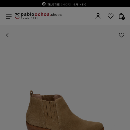
TRUSTED
SHOPS
4.78
/ 5.0
0