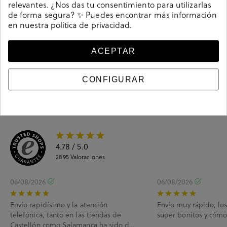
relevantes. ¿Nos das tu consentimiento para utilizarlas
de forma segura? ✨ Puedes encontrar más información
en nuestra
política de privacidad
.
Guía de tallas
Ciudados y limpieza
ACEPTAR
Información del producto
CONFIGURAR
4.78
/ 5.0
2895
Valoraciones
06/08/2026
06/08/2026
Envío rapidísimo y la atención
Envío muy rápido, lo
telefónica, tanto en las tiendas de
super bonitos y cóm
Castellón como Salamanca ha sido de