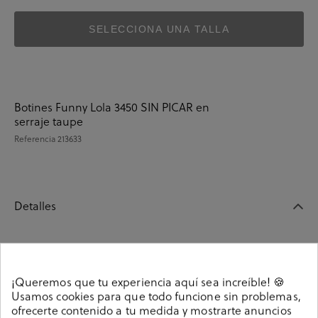
SELECCIONA UNA TALLA
Botines Funny Lola 3450 SIN PICAR en
serraje taupe
Referencia
213633
Detalles
Botines Funny Lola 3450 SIN PICAR en serraje taupe.
Altura tacón 4cm. Cierre con elásticos . La plantilla no es
¡Queremos que tu experiencia aquí sea increíble! 🍪
extraible. Hecho en España.
Usamos cookies para que todo funcione sin problemas,
Referencia
213633
ofrecerte contenido a tu medida y mostrarte anuncios