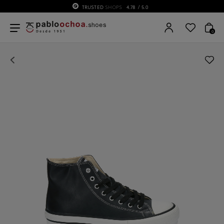
TRUSTED
SHOPS
4.78
/ 5.0
0