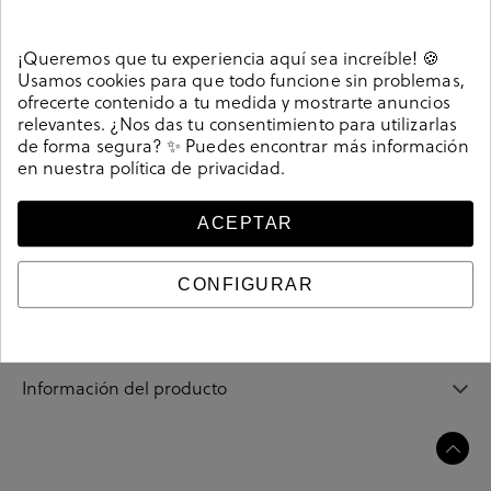
Detalles
¡Queremos que tu experiencia aquí sea increíble! 🍪
Deportivos Victoria 61107 en negro. Modelo de bota
Usamos cookies para que todo funcione sin problemas,
deportiva con plataforma tipo basket. Confecccionada
ofrecerte contenido a tu medida y mostrarte anuncios
en polipiel con puntera y suela de goma. Plataforma
relevantes. ¿Nos das tu consentimiento para utilizarlas
de forma segura? ✨ Puedes encontrar más información
4cm. Cierre con cordones. La plantilla no es extraible.
en nuestra
política de privacidad
.
Hecho en España.
Referencia
189577
ACEPTAR
CONFIGURAR
Guía de tallas
Ciudados y limpieza
Información del producto