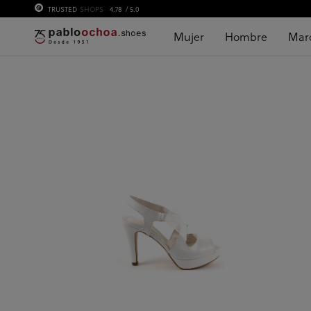
TRUSTED
SHOPS
4.78
/ 5.0
Mujer
Hombre
Mar