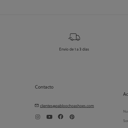
Envío de 1 a 3 días
Contacto
Ac
clientes@pabloochoashoes.com
Nue
So