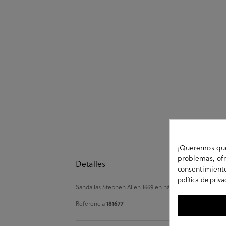
¡Queremos que 
problemas, ofr
Detalles
consentimiento
política de priv
Sandalias Stephen Allen 1669 en nácar. .. La plantilla no
Referencia
181677