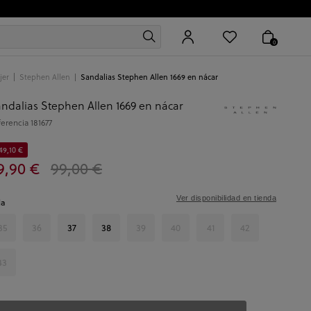
0
jer
Stephen Allen
Sandalias Stephen Allen 1669 en nácar
ndalias Stephen Allen 1669 en nácar
ferencia
181677
49,10 €
9,90 €
99,00 €
Ver disponibilidad en tienda
la
35
36
37
38
39
40
41
42
43