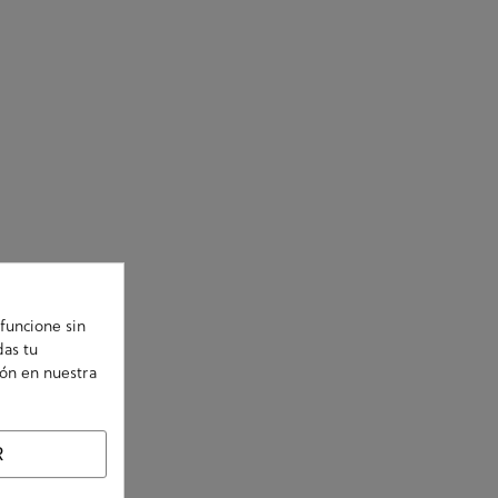
funcione sin
das tu
ión en nuestra
R