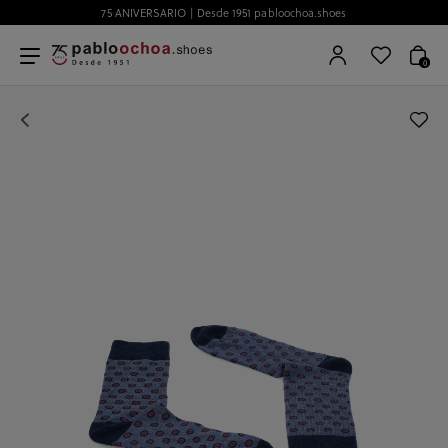
75 ANIVERSARIO | Desde 1951 pabloochoa.shoes
0