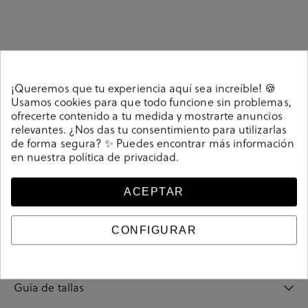
Detalles
¡Queremos que tu experiencia aquí sea increíble! 🍪
Usamos cookies para que todo funcione sin problemas,
COMPLEM. ROPA Kénnebec en azul marino. Nuestros
ofrecerte contenido a tu medida y mostrarte anuncios
calcetines Kénnebec de hombre están fabricados en
relevantes. ¿Nos das tu consentimiento para utilizarlas
algodón orgánico y son diseños exclusivos de
de forma segura? ✨ Puedes encontrar más información
Kénnebec. El algodón orgánico está certificado por
en nuestra
política de privacidad
.
GOTS (Global Organic Textile Standard). Composición:
82% algodón orgánico, 15% poliamida y 3% elastano.
ACEPTAR
Hecho en España.. Hecho en España.. Talla única (38-
45)
CONFIGURAR
208076
Referencia
Guía de tallas