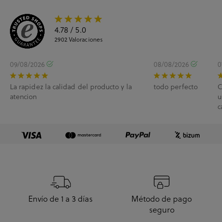
4.78
/ 5.0
2902
Valoraciones
09/08/2026
08/08/2026
0
La rapidez la calidad del producto y la
todo perfecto
C
atencion
u
c
e
Envío de 1 a 3 días
Método de pago
seguro