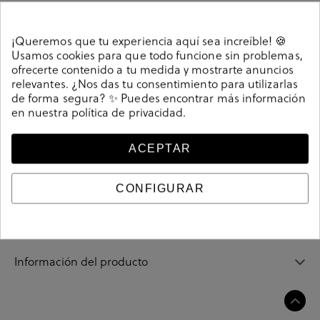
¡Queremos que tu experiencia aquí sea increíble! 🍪
Usamos cookies para que todo funcione sin problemas,
Detalles
ofrecerte contenido a tu medida y mostrarte anuncios
relevantes. ¿Nos das tu consentimiento para utilizarlas
de forma segura? ✨ Puedes encontrar más información
Zapatos casual Dude WALLY BRAIDED en beige. Cierre
en nuestra
política de privacidad
.
con cordones. La plantilla es extraible. Hecho en China
216634
Referencia
ACEPTAR
CONFIGURAR
Guía de tallas
Ciudados y limpieza
Información del producto