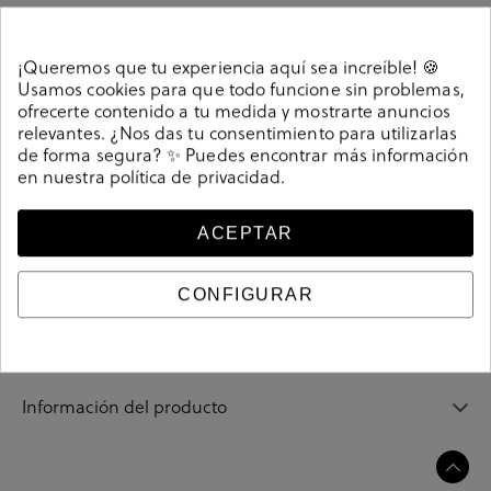
¡Queremos que tu experiencia aquí sea increíble! 🍪
Usamos cookies para que todo funcione sin problemas,
Detalles
ofrecerte contenido a tu medida y mostrarte anuncios
relevantes. ¿Nos das tu consentimiento para utilizarlas
de forma segura? ✨ Puedes encontrar más información
Zapatos casual Dude WALLY BRAIDED en caki. Cierre
en nuestra
política de privacidad
.
con cordones. La plantilla es extraible. Hecho en China
Referencia
216636
ACEPTAR
CONFIGURAR
Guía de tallas
Ciudados y limpieza
Información del producto