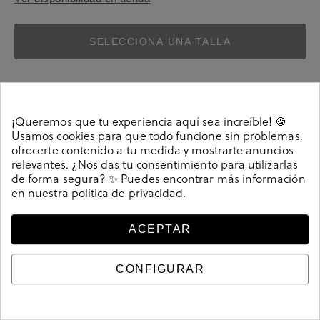
SELECCIONA UNA TALLA
¡Queremos que tu experiencia aquí sea increíble! 🍪
Usamos cookies para que todo funcione sin problemas,
ofrecerte contenido a tu medida y mostrarte anuncios
Detalles
relevantes. ¿Nos das tu consentimiento para utilizarlas
de forma segura? ✨ Puedes encontrar más información
en nuestra
política de privacidad
.
COMPLEM. ROPA bloom&you BLOOM SOCKS en
burdeos. Divertidos calcetines unisex de algodón
ACEPTAR
peinado de alta calidad para darle un toque de color a
tu look casual o de vestir. Contiene un par de calcetines
unisex. Composición: 85% Algodón, 13% Polyamide, 2%
CONFIGURAR
Elastano. Tallaje: 00 (36-40) y 01 (41-46).
218265
Referencia