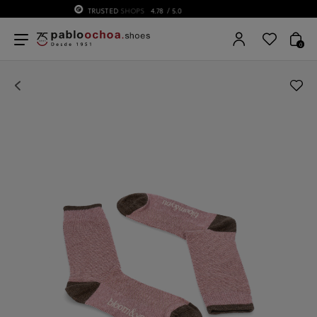
75 ANIVERSARIO | Desde 1951 pabloochoa.shoes
0