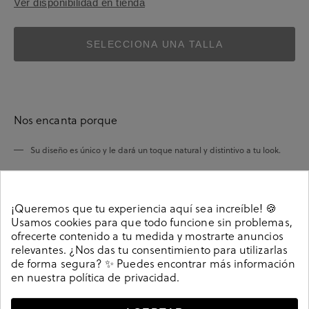
Ver disponibilidad en tienda
SELECCIONA UNA TALLA
Nos encanta porque
Su diseño es único y le dará un toque natural y distintivo a tu look.
son fáciles de combinar
Sus colores
.
Su fabricación con algodón orgánico aporta un granito de arena a
¡Queremos que tu experiencia aquí sea increíble! 🍪
trabajar por un planeta más sostenible.
Usamos cookies para que todo funcione sin problemas,
ofrecerte contenido a tu medida y mostrarte anuncios
relevantes. ¿Nos das tu consentimiento para utilizarlas
de forma segura? ✨ Puedes encontrar más información
en nuestra
política de privacidad
.
Detalles