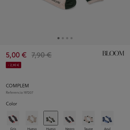
5,00 €
7,90 €
- 2,90 €
COMPLEM
Referencia
197207
Color
Gris
Hueso
Hueso
Negro
Taupe
Azul