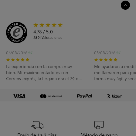
4.78
/ 5.0
2891
Valoraciones
05/08/2026
03/08/2026
La experiencia con la compra muy
Me ayudaron a modif
bien. Mi máximo enfado es con
me llamaron para po
Correos exprés, la llegada era el 29 de
forma muy ágil y senc
Julio y me han l...
Envío de 1 a 3 días
Método de pago