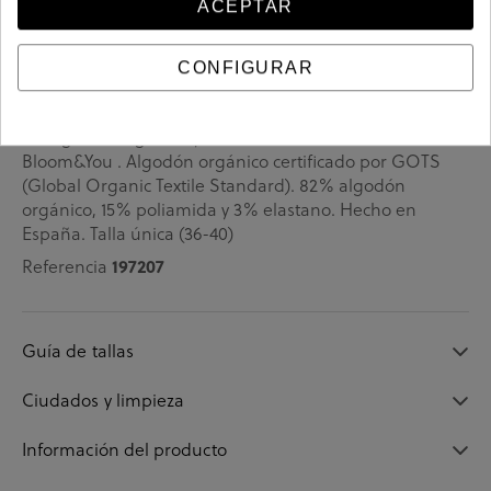
ACEPTAR
COMPLEM. ROPA bloom&you en hueso. Calcetines
CONFIGURAR
combinados en beige y verde oscuro con motivos
geométricos. . Nuestros Bloom socks están fabricados
en algodón orgánico y son diseños exclusivos de
Bloom&You . Algodón orgánico certificado por GOTS
(Global Organic Textile Standard). 82% algodón
orgánico, 15% poliamida y 3% elastano. Hecho en
España. Talla única (36-40)
197207
Referencia
Guía de tallas
Ciudados y limpieza
Información del producto