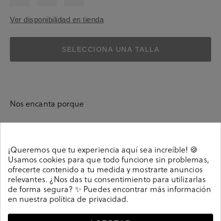
Ver disponibilidad en tienda
SELECCIONA UNA TALLA
Nos encanta porque
Su diseño es único y le dará un toque natural y distintivo a tu look.
son fáciles de combinar
Sus colores
.
¡Queremos que tu experiencia aquí sea increíble! 🍪
Usamos cookies para que todo funcione sin problemas,
Su fabricación con algodón orgánico aporta un granito de arena a
ofrecerte contenido a tu medida y mostrarte anuncios
trabajar por un planeta más sostenible.
relevantes. ¿Nos das tu consentimiento para utilizarlas
de forma segura? ✨ Puedes encontrar más información
en nuestra
política de privacidad
.
Detalles