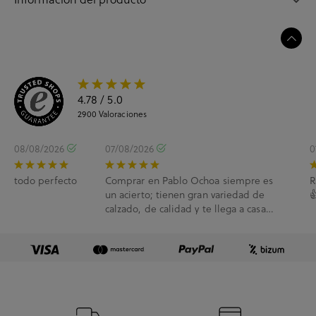
4.78
/ 5.0
2900
Valoraciones
08/08/2026
07/08/2026
0
todo perfecto
Comprar en Pablo Ochoa siempre es
R
un acierto; tienen gran variedad de

calzado, de calidad y te llega a casa
enseguida. A...