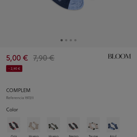
5,00 €
7,90 €
- 2,90 €
COMPLEM
Referencia
197211
Color
Gris
Hueso
Hueso
Negro
Taupe
Azul