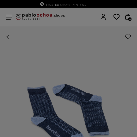
75 ANIVERSARIO | Desde 1951 pabloochoa.shoes
0