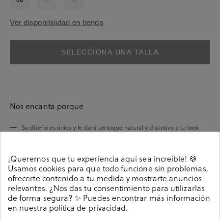
Ver disponibilidad en tienda
SELECCIONA UNA TALLA
Nos encanta porque
Su diseño es único y le dará un toque natural y distintivo a tu look.
son fáciles de combinar
Sus colores
.
¡Queremos que tu experiencia aquí sea increíble! 🍪
Su fabricación con algodón orgánico aporta un granito de arena a
Usamos cookies para que todo funcione sin problemas,
trabajar por un planeta más sostenible.
ofrecerte contenido a tu medida y mostrarte anuncios
relevantes. ¿Nos das tu consentimiento para utilizarlas
de forma segura? ✨ Puedes encontrar más información
en nuestra
política de privacidad
.