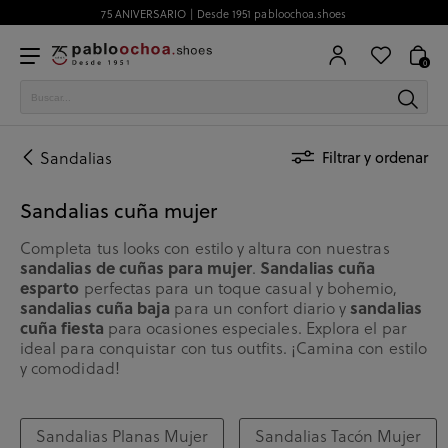
75 ANIVERSARIO | Desde 1951 pabloochoa.shoes
0
Sandalias
Filtrar y ordenar
Sandalias cuña mujer
Completa tus looks con estilo y altura con nuestras
sandalias de cuñas para mujer
.
Sandalias cuña
esparto
perfectas para un toque casual y bohemio,
sandalias cuña baja
para un confort diario y
sandalias
cuña fiesta
para ocasiones especiales. Explora el par
ideal para conquistar con tus outfits. ¡Camina con estilo
y comodidad!
Sandalias Planas Mujer
Sandalias Tacón Mujer