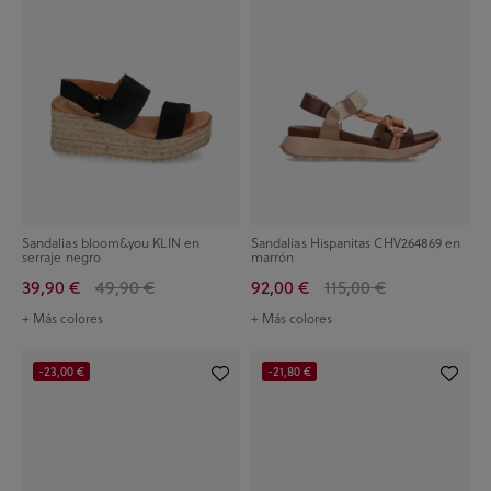
Sandalias bloom&you KLIN en
Sandalias Hispanitas CHV264869 en
serraje negro
marrón
39,90 €
49,90 €
92,00 €
115,00 €
+ Más colores
+ Más colores
-23,00 €
-21,80 €