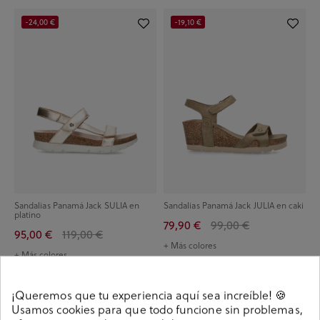
-24,00 €
-19,10 €
Sandalias Panamá Jack SULIA en
Sandalias Panamá Jack JULIA en caki
platino
79,90 €
99,00 €
95,00 €
119,00 €
+ Más colores
+ Más colores
-19,10 €
-19,10 €
¡Queremos que tu experiencia aquí sea increíble! 🍪
Usamos cookies para que todo funcione sin problemas,