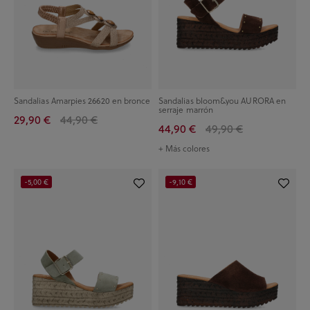
Sandalias Amarpies 26620 en bronce
Sandalias bloom&you AURORA en
serraje marrón
29,90 €
44,90 €
44,90 €
49,90 €
+ Más colores
-5,00 €
-9,10 €