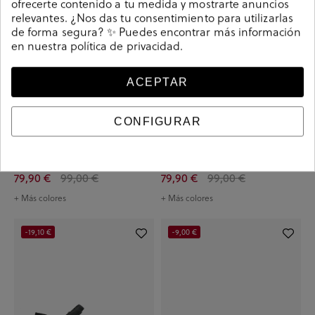
ofrecerte contenido a tu medida y mostrarte anuncios
relevantes. ¿Nos das tu consentimiento para utilizarlas
de forma segura? ✨ Puedes encontrar más información
en nuestra
política de privacidad
.
ACEPTAR
CONFIGURAR
Sandalias Panamá Jack JULIA en
Sandalias Panamá Jack JULIA en
serraje cuero
blanco
79,90 €
99,00 €
79,90 €
99,00 €
+ Más colores
+ Más colores
-19,10 €
-9,00 €