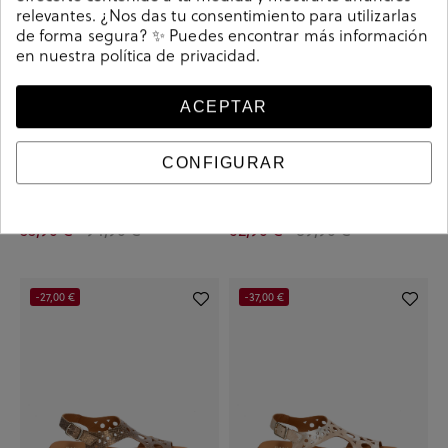
relevantes. ¿Nos das tu consentimiento para utilizarlas
de forma segura? ✨ Puedes encontrar más información
en nuestra
política de privacidad
.
ACEPTAR
CONFIGURAR
Sandalias Paula Urban 33-782 en
Sandalias Paula Urban 33-754 en
nude
hueso
55,90 €
94,90 €
62,90 €
89,90 €
-27,00 €
-37,00 €