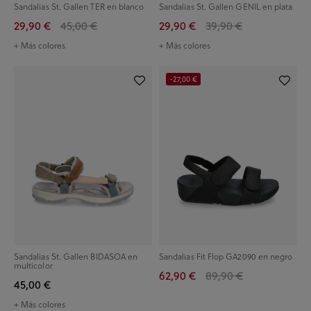
Sandalias St. Gallen TER en blanco
Sandalias St. Gallen GENIL en plata
29,90 €
45,00 €
29,90 €
39,90 €
+ Más colores
+ Más colores
-27,00 €
Sandalias St. Gallen BIDASOA en
Sandalias Fit Flop GA2090 en negro
multicolor
62,90 €
89,90 €
45,00 €
+ Más colores