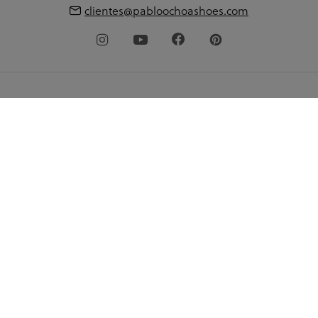
clientes@pabloochoashoes.com
Acerca de pabloochoa.shoes
Mi cuenta
Guía de compra
Idioma
© 2026 pabloochoashoes.com Todos los derechos
reservados
Política de privacidad
Aviso legal