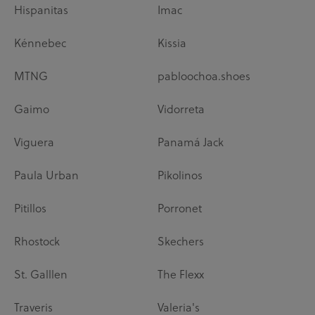
Hispanitas
Imac
Kénnebec
Kissia
MTNG
pabloochoa.shoes
Gaimo
Vidorreta
Viguera
Panamá Jack
Paula Urban
Pikolinos
Pitillos
Porronet
Rhostock
Skechers
St. Galllen
The Flexx
Traveris
Valeria's