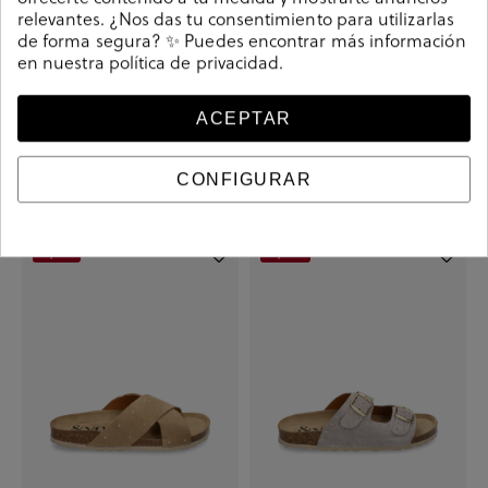
relevantes. ¿Nos das tu consentimiento para utilizarlas
de forma segura? ✨ Puedes encontrar más información
en nuestra
política de privacidad
.
ACEPTAR
Sandalias bloom&you NEW
Sandalias bloom&you TULIPE
NENUFAR en serraje taupe
TACHAS en serraje verde
26,10 €
34,90 €
34,90 €
39,00 €
CONFIGURAR
+ Más colores
-4,10 €
-6,00 €