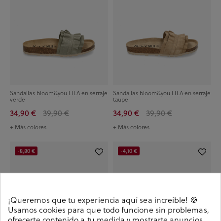
Sandalias bloom&you LILA en serraje
Sandalias bloom&you LILA en serraje
verde
taupe
34,90 €
39,90 €
34,90 €
39,90 €
+ Más colores
+ Más colores
-8,80 €
-4,10 €
¡Queremos que tu experiencia aquí sea increíble! 🍪
Usamos cookies para que todo funcione sin problemas,
ofrecerte contenido a tu medida y mostrarte anuncios