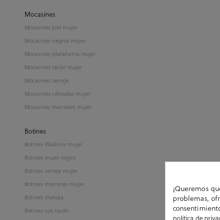
Mocasines
Mocasines piel mujer
Mocasines negros mujer
Mocasines plataforma mujer
Mocasines tacón mujer
Mocasines serraje
Mocasines cómodos mujer
Mocasines marrones mujer
Botines
Botines Pikolinos mujer
Botines mujer negro
Botines serraje mujer
Botines marrones mujer
¡Queremos que 
problemas, ofr
Botines chelsea
consentimiento
Botines con tacón
política de priv