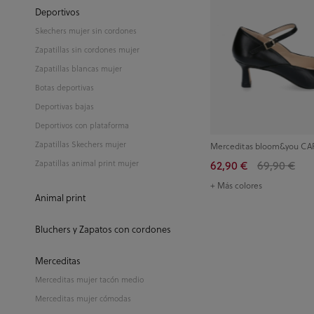
Deportivos
Skechers mujer sin cordones
Zapatillas sin cordones mujer
Zapatillas blancas mujer
Botas deportivas
Deportivas bajas
Deportivos con plataforma
Zapatillas Skechers mujer
Merceditas bloom&you CAR
62,90 €
69,90 €
Zapatillas animal print mujer
+ Más colores
Animal print
Bluchers y Zapatos con cordones
Merceditas
Merceditas mujer tacón medio
Merceditas mujer cómodas