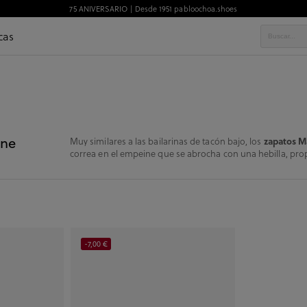
75 ANIVERSARIO | Desde 1951 pabloochoa.shoes
cas
ane
zapatos M
Muy similares a las bailarinas de tacón bajo, los
correa en el empeine que se abrocha con una hebilla, prop
-7,00 €