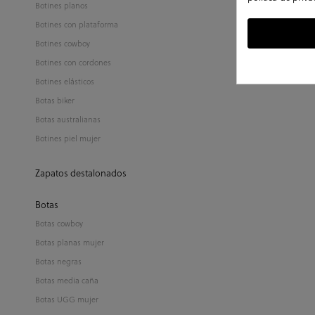
Botines planos
Botines con plataforma
Botines cowboy
Botines con cordones
Botines elásticos
Botas biker
Botas australianas
Botines piel mujer
Zapatos destalonados
Botas
Botas cowboy
Botas planas mujer
Botas negras
Botas media caña
Botas UGG mujer