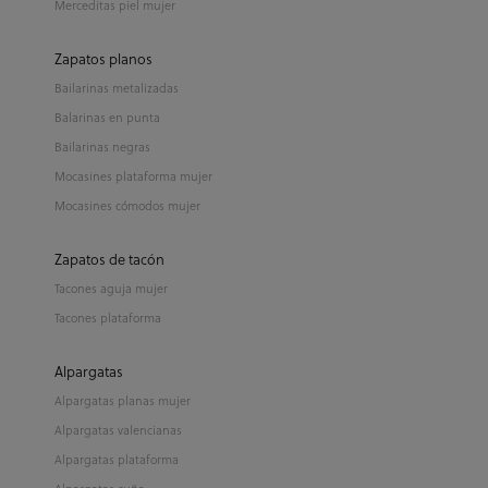
Merceditas piel mujer
Zapatos planos
Bailarinas metalizadas
Balarinas en punta
Bailarinas negras
Mocasines plataforma mujer
Mocasines cómodos mujer
Zapatos de tacón
Tacones aguja mujer
Tacones plataforma
Alpargatas
Alpargatas planas mujer
Alpargatas valencianas
Alpargatas plataforma