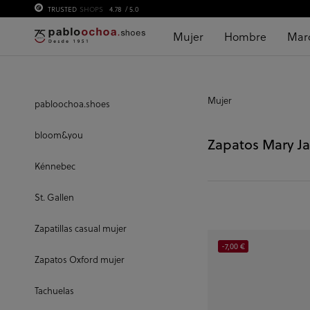
TRUSTED
SHOPS
4.78
/ 5.0
Mujer
Hombre
Mar
Mujer
pabloochoa.shoes
bloom&you
Zapatos Mary J
Kénnebec
St. Gallen
Zapatillas casual mujer
-7,00 €
Zapatos Oxford mujer
Tachuelas