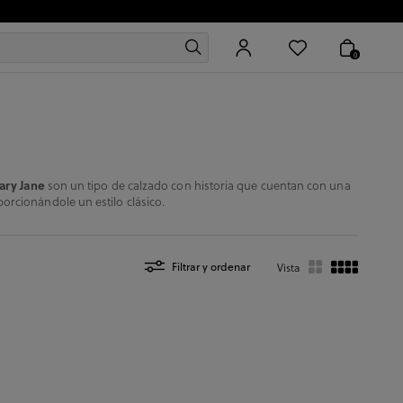
0
ary Jane
son un tipo de calzado con historia que cuentan con una
orcionándole un estilo clásico.
Filtrar y ordenar
Vista