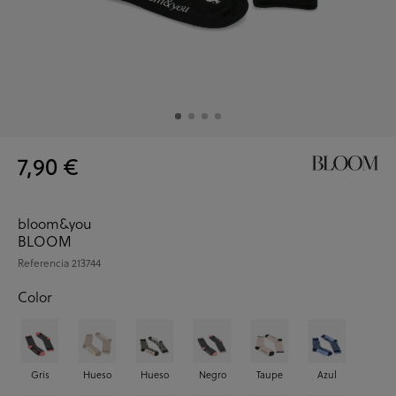
7,90 €
bloom&you
BLOOM
Referencia
213744
Color
Gris
Hueso
Hueso
Negro
Taupe
Azul