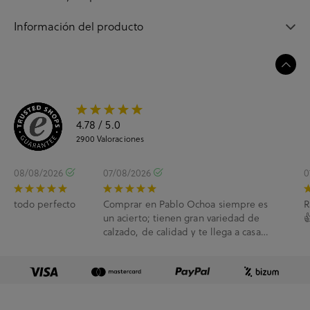
Información del producto
4.78
/ 5.0
2900
Valoraciones
08/08/2026
07/08/2026
0
todo perfecto
Comprar en Pablo Ochoa siempre es
R
un acierto; tienen gran variedad de

calzado, de calidad y te llega a casa
enseguida. A...