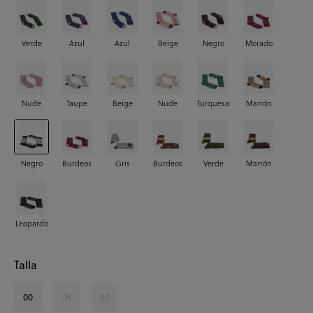
Verde
Azul
Azul
Beige
Negro
Morado
Nude
Taupe
Beige
Nude
Turquesa
Marrón
Negro
Burdeos
Gris
Burdeos
Verde
Marrón
Leopardo
Talla
00
01
02