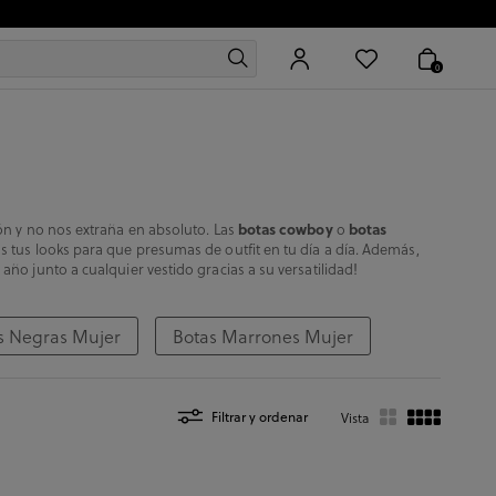
0
ión y no nos extraña en absoluto. Las
botas cowboy
o
botas
os tus looks para que presumas de outfit en tu día a día. Además,
 año junto a cualquier vestido gracias a su versatilidad!
s Negras Mujer
Botas Marrones Mujer
Filtrar y ordenar
Vista