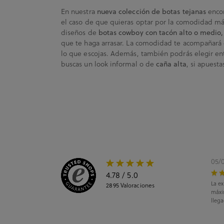
En nuestra
encon
nueva colección de botas tejanas
el caso de que quieras optar por la comodidad má
diseños de
botas cowboy con tacón alto o medio,
que te haga arrasar. La comodidad te acompañará 
lo que escojas. Además, también podrás elegir e
buscas un look informal o de
, si apuest
caña alta
05/
4.78
/ 5.0
La ex
2895
Valoraciones
máxi
llega