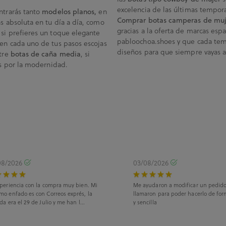
excelencia de las últimas temporad
trarás tanto
en
modelos planos,
Comprar botas camperas de muj
s absoluta en tu día a día, como
gracias a la oferta de marcas es
si prefieres un toque elegante
pabloochoa.shoes y que cada tem
en cada uno de tus pasos escojas
diseños para que siempre vayas a 
ntre
, si
botas de caña media
as por la modernidad.
08/2026
03/08/2026
periencia con la compra muy bien. Mi
Me ayudaron a modificar un pedid
mo enfado es con Correos exprés, la
llamaron para poder hacerlo de for
da era el 29 de Julio y me han l...
y sencilla