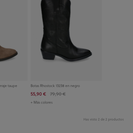
rraje taupe
Botas Rhostock 13238 en negro
55,90 €
79,90 €
+ Más colores
Has visto 2 de 2 productos