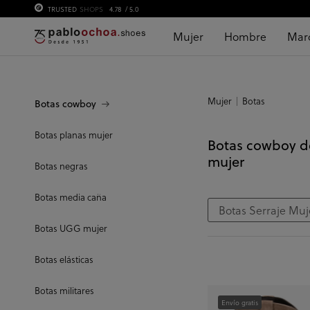
TRUSTED
SHOPS
4.78
/ 5.0
Mujer
Hombre
Mar
Mujer
Botas
Botas cowboy
Botas planas mujer
Botas cowboy d
mujer
Botas negras
Botas media caña
Botas Serraje Muj
Botas UGG mujer
Botas elásticas
Botas militares
Envío gratis