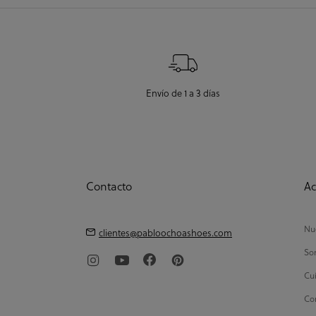
Envío de 1 a 3 días
Contacto
Ac
Nue
clientes@pabloochoashoes.com
So
Cui
Con