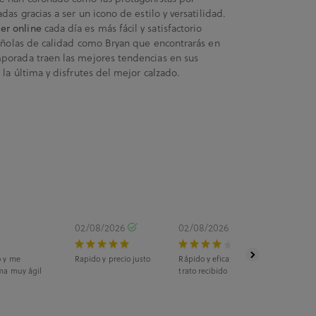
as gracias a ser un icono de estilo y versatilidad.
cada día es más fácil y satisfactorio
er online
pañolas de calidad como Bryan que encontrarás en
porada traen las mejores tendencias en sus
la última y disfrutes del mejor calzado.
02/08/2026
02/08/2026
o y me
Rapido y precio justo
Rápido y eficaz. La recogida fue en ti
ma muy ágil
trato recibido fue estupendo.