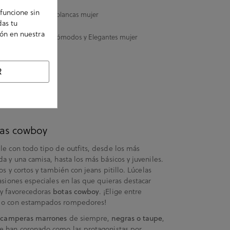
funcione sin
Zapatillas blancas mujer
das tu
ión en nuestra
Zapatos Cómodos y Elegantes mujer
R
as cowboy
le con todo tipo de outfits, desde los más
a y una camisa, hasta los más básicos y juveniles.
os y cortos y también con jeans pitillo. Lúcelas
asiones especiales en las que quieras destacar
 y favorecedoras
. ¡Elige entre
botas cowboy
s o con estampados rompedores!
de siempre,
,
 camperas marrones
negras o taupe
e han coronado como las protagonistas por