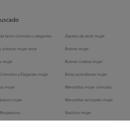
buscado
de tacón cómodos y elegantes
Zapatos de vestir mujer
as urbanas mujer vestir
Botines mujer
as mujer
Botines cowboy mujer
 Cómodos y Elegantes mujer
Botas australianas mujer
tas mujer
Merceditas mujer cómodas
 planos mujer
Merceditas terciopelo mujer
 Respetuoso
Naúticos mujer
 mujer
Zapatillas sin cordones mujer