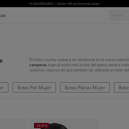
75 ANIVERSARIO | Desde 1951 pabloochoa.shoes
cas
e
El estilo country vuelve a ser tendencia en la nueva colecc
camperas
traen el estilo más brutal del lejano oeste a tod
¡estamos seguros de que también las utilizarás el resto del
er
Botas Piel Mujer
Botas Planas Mujer
Bota
-24,00 €