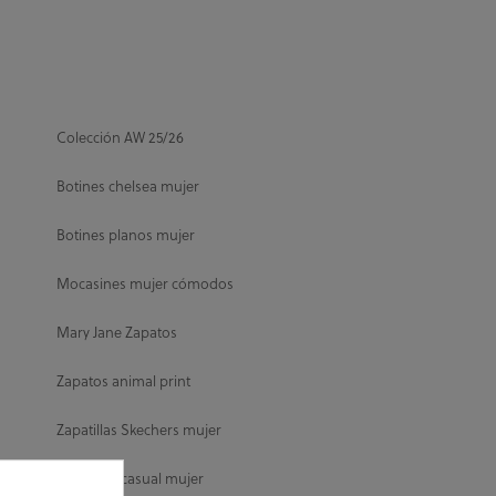
Colección AW 25/26
Botines chelsea mujer
Botines planos mujer
Mocasines mujer cómodos
Mary Jane Zapatos
Zapatos animal print
Zapatillas Skechers mujer
Zapatillas casual mujer