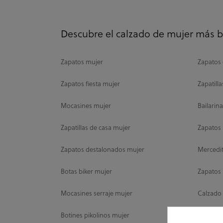
Descubre el calzado de mujer más 
Zapatos mujer
Zapatos 
Zapatos fiesta mujer
Zapatill
Mocasines mujer
Bailarin
Zapatillas de casa mujer
Zapatos
Zapatos destalonados mujer
Mercedi
Botas biker mujer
Zapatos
Mocasines serraje mujer
Calzado
Botines pikolinos mujer
Fluchos