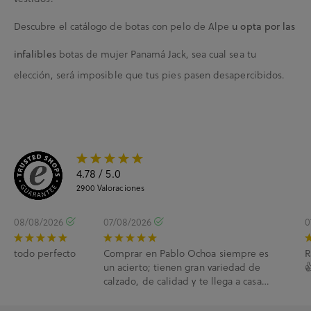
Descubre el catálogo de
botas con pelo de Alpe
u opta por las
botas de mujer Panamá Jack
, sea cual sea tu
infalibles
elección, será imposible que tus pies pasen desapercibidos.
4.78
/ 5.0
2900
Valoraciones
08/08/2026
07/08/2026
0
todo perfecto
Comprar en Pablo Ochoa siempre es
R
un acierto; tienen gran variedad de

calzado, de calidad y te llega a casa
enseguida. A...