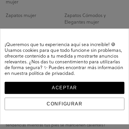
mujer
Zapatos mujer
Zapatos Cómodos y
Elegantes mujer
Zapatillas Animal Print
mujer
¡Queremos que tu experiencia aquí sea increíble! 🍪
Usamos cookies para que todo funcione sin problemas,
ofrecerte contenido a tu medida y mostrarte anuncios
relevantes. ¿Nos das tu consentimiento para utilizarlas
de forma segura? ✨ Puedes encontrar más información
en nuestra
política de privacidad
.
Las botas con forro de pelo de mujer que no
ACEPTAR
dejarás de ponerte esta temporada
CONFIGURAR
En esos días en los que los termómetros marcan mínimos,
estar abrigado es uno de nuestros imprescindibles, pero…
¿qué pensarías si te decimos que puedes lucir las últimas
tendencias mientras tus pies se mantienen calientes?