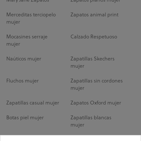
Merceditas terciopelo
Zapatos animal print
mujer
Mocasines serraje
Calzado Respetuoso
mujer
Naúticos mujer
Zapatillas Skechers
mujer
Fluchos mujer
Zapatillas sin cordones
mujer
Zapatillas casual mujer
Zapatos Oxford mujer
Botas piel mujer
Zapatillas blancas
mujer
Botas planas mujer
Zapatillas Animal Print