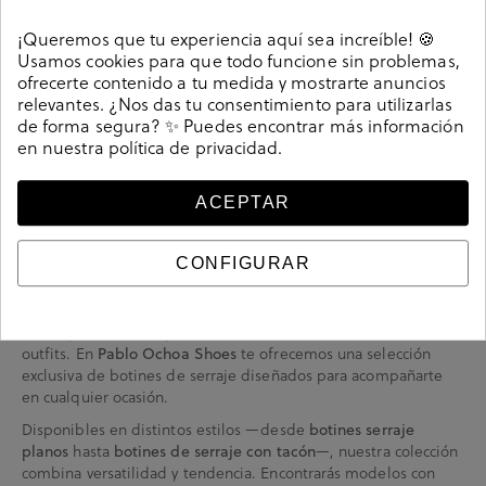
mujer
¡Queremos que tu experiencia aquí sea increíble! 🍪
Usamos cookies para que todo funcione sin problemas,
ofrecerte contenido a tu medida y mostrarte anuncios
relevantes. ¿Nos das tu consentimiento para utilizarlas
de forma segura? ✨ Puedes encontrar más información
en nuestra
política de privacidad
.
Botines serraje mujer: textura, elegancia y
ACEPTAR
comodidad
CONFIGURAR
Los
son el equilibrio perfecto entre
botines serraje para mujer
confort, estilo y sofisticación. Este material, también conocido
como
, se distingue por su tacto suave y su textura
ante
aterciopelada, ideal para dar un aire cálido y refinado a tus
outfits. En
te ofrecemos una selección
Pablo Ochoa Shoes
exclusiva de botines de serraje diseñados para acompañarte
en cualquier ocasión.
Disponibles en distintos estilos —desde
botines serraje
hasta
—, nuestra colección
planos
botines de serraje con tacón
combina versatilidad y tendencia. Encontrarás modelos con