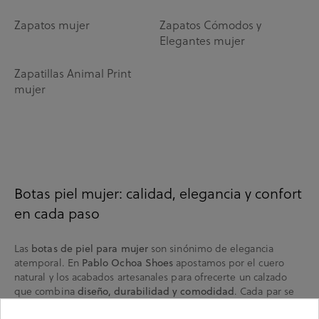
Zapatos mujer
Zapatos Cómodos y
Elegantes mujer
Zapatillas Animal Print
mujer
Botas piel mujer: calidad, elegancia y confort
en cada paso
Las
botas de piel para mujer
son sinónimo de elegancia
atemporal. En
Pablo Ochoa Shoes
apostamos por el cuero
natural y los acabados artesanales para ofrecerte un calzado
que combina
diseño, durabilidad y comodidad
. Cada par se
adapta a tu estilo de vida, con opciones que van desde
botas