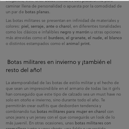
elegancia, viste unas
botas militares con plataforma
para
caminar llena de personalidad o apuesta por la comodidad de
un par de
botas planas.
Las botas militares se presentan en infinidad de materiales y
colores:
piel, serraje, ante o charol
, en diferentes tonalidades
como los clásicos e infalibles
negro y marrón
u otras opciones
más atrevidas como el
burdeos, el granate, el nude, el blanco
o distintos estampados como el
animal print.
Botas militares en invierno y ¡también el
resto del año!
La atemporalidad de las botas de estilo militar y el hecho de
que sean un imprescindible en el armario de todas las it girls
han conseguido que este tipo de calzado sea un must have no
solo en otoño e invierno, sino durante todo el año. Te
permitirán crear outfits que desborden tendencia y
combinando tus
botas militares para mujer en charol
con
unos jeans y un jersey con el que conseguirás un look de lo
más juvenil. En otras ocasiones, unas
botas militares con
cremallera
junto a unos shorts, una falda o un vestido