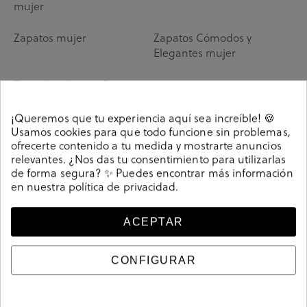
mujer
Zapatos mujer
Zapatos Cómodos y
Elegantes mujer
Zapatillas Animal Print
mujer
¡Queremos que tu experiencia aquí sea increíble! 🍪
Usamos cookies para que todo funcione sin problemas,
ofrecerte contenido a tu medida y mostrarte anuncios
relevantes. ¿Nos das tu consentimiento para utilizarlas
de forma segura? ✨ Puedes encontrar más información
en nuestra
política de privacidad
.
Botas de estilo militar, un look motero para
arrasar
ACEPTAR
La versatilidad de las
botas de estilo militar para mujer
es
CONFIGURAR
perfecta para combinar con todo tipo de looks y destacar con
un toque informal y urbano que no pasará desapercibido.
Atrévete con botas militares con tacon para ganar un toque de