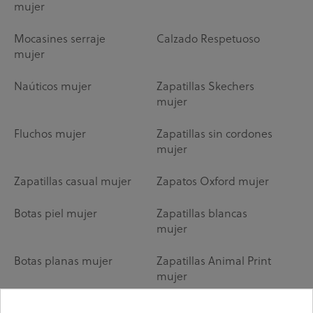
mujer
Mocasines serraje
Calzado Respetuoso
mujer
Naúticos mujer
Zapatillas Skechers
mujer
Fluchos mujer
Zapatillas sin cordones
mujer
Zapatillas casual mujer
Zapatos Oxford mujer
Botas piel mujer
Zapatillas blancas
mujer
Botas planas mujer
Zapatillas Animal Print
mujer