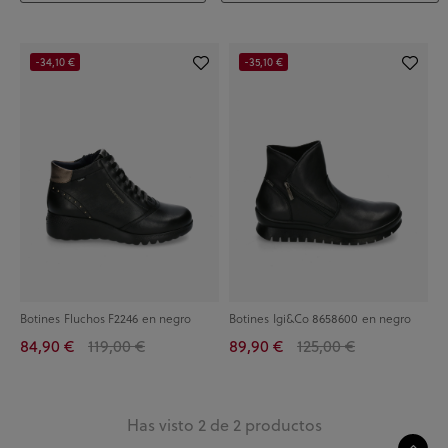
-34,10 €
-35,10 €
Botines Fluchos F2246 en negro
Botines Igi&Co 8658600 en negro
84,90 €
119,00 €
89,90 €
125,00 €
Has visto 2 de 2 productos