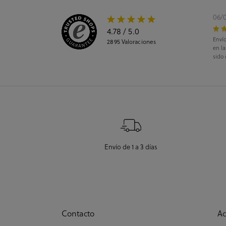
06/
4.78
/ 5.0
Envío
2895
Valoraciones
en l
sido 
Envío de 1 a 3 días
Contacto
Ac