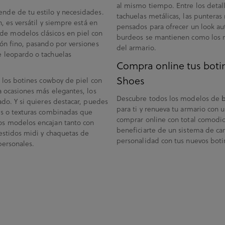
al mismo tiempo. Entre los detal
nde de tu estilo y necesidades.
tachuelas metálicas, las punteras r
, es versátil y siempre está en
pensados para ofrecer un look aut
de modelos clásicos en piel con
burdeos se mantienen como los m
cón fino, pasando por versiones
del armario.
e leopardo o tachuelas
Compra online tus bot
Shoes
, los botines cowboy de piel con
a ocasiones más elegantes, los
Descubre todos los modelos de
ado. Y si quieres destacar, puedes
para ti y renueva tu armario con
os o texturas combinadas que
comprar online con total comodid
os modelos encajan tanto con
beneficiarte de un sistema de cam
vestidos midi y chaquetas de
personalidad con tus nuevos boti
personales.