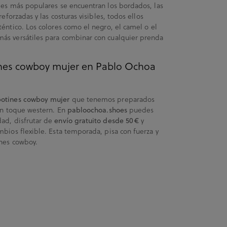
les más populares se encuentran los bordados, las
eforzadas y las costuras visibles, todos ellos
éntico. Los colores como el negro, el camel o el
ás versátiles para combinar con cualquier prenda
ines cowboy mujer en Pablo Ochoa
que tenemos preparados
botines cowboy mujer
 un toque western. En
puedes
pabloochoa.shoes
ad, disfrutar de
y
envío gratuito desde 50 €
bios flexible. Esta temporada, pisa con fuerza y
nes cowboy.