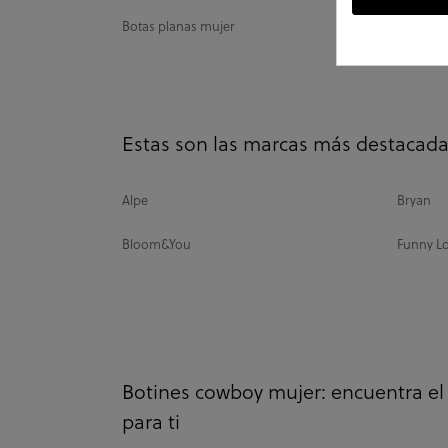
Botas planas mujer
Zapatill
Estas son las marcas más destacad
Alpe
Bryan
Bloom&You
Funny Lo
Botines cowboy mujer: encuentra el 
para ti