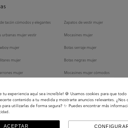
das
de tacón cómodos y elegantes
Zapatos de vestir mujer
as urbanas mujer vestir
Mocasines mujer
owboy mujer
Botas serraje mujer
litares mujer
Botas negras mujer
arrones mujer
Mocasines mujer cómodos
tas mujer cómodas
Mary Jane Zapatos
tu experiencia aquí sea increíble! 🍪 Usamos cookies para que todo 
animal print
Mocasines serraje mujer
ecerte contenido a tu medida y mostrarte anuncios relevantes. ¿Nos 
 para utilizarlas de forma segura? ✨ Puedes encontrar más informac
as Skechers mujer
Fluchos mujer
.
acidad
 Oxford mujer
Botas piel mujer
ACEPTAR
CONFIGURA