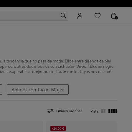
0
 la tendencia que no pasa de moda. Elige entre diseños de piel
leopardo o atrevidos modelos con tachuelas. Disponibles en negro,
idad insuperable al mejor precio, hazte con los tuyos hoy mismo!
Botines con Tacon Mujer
Filtrar y ordenar
Vista
-24,00 €