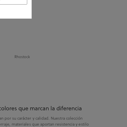
Rhostock
colores que marcan la diferencia
 por su carácter y calidad. Nuestra colección
rraje, materiales que aportan resistencia y estilo