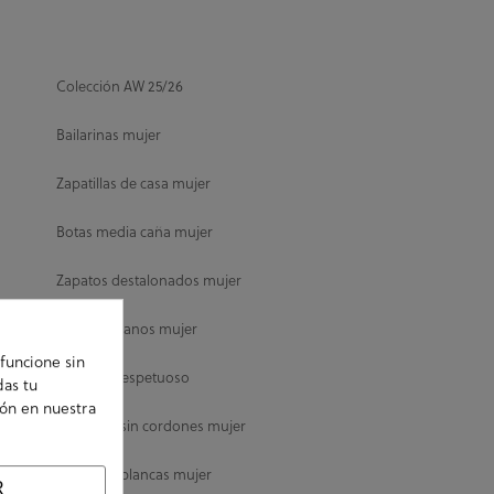
Colección AW 25/26
Bailarinas mujer
Zapatillas de casa mujer
Botas media caña mujer
Zapatos destalonados mujer
Zapatos planos mujer
funcione sin
Calzado Respetuoso
das tu
ión en nuestra
Zapatillas sin cordones mujer
Zapatillas blancas mujer
R