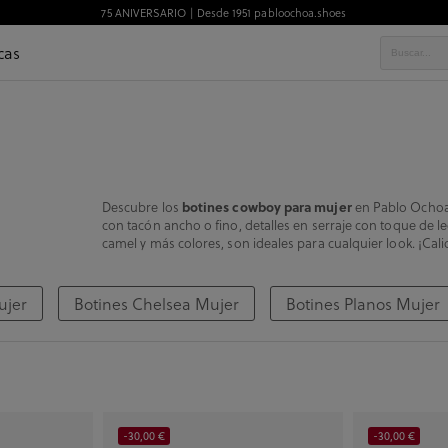
75 ANIVERSARIO | Desde 1951 pabloochoa.shoes
cas
Descubre los
botines cowboy para mujer
en Pablo Ochoa,
con tacón ancho o fino, detalles en serraje con toque de 
camel y más colores, son ideales para cualquier look. ¡Cal
ujer
Botines Chelsea Mujer
Botines Planos Mujer
-30,00 €
-30,00 €