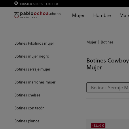
TRUSTED
SHOPS
4.78
/ 5.0
Mujer
Hombre
Mar
Mujer
Botines
Botines Pikolinos mujer
Botines mujer negro
Botines Cowboy
Mujer
Botines serraje mujer
Botines marrones mujer
Botines Serraje M
Botines chelsea
Botines con tacón
Botines planos
-32,70 €