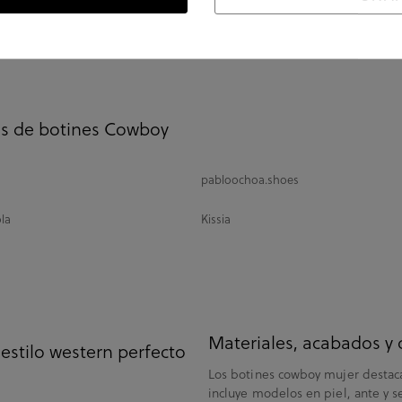
as Animal Print mujer
as de botines Cowboy
pabloochoa.shoes
la
Kissia
Materiales, acabados y 
estilo western perfecto
Los botines cowboy mujer destacan
incluye modelos en piel, ante y se