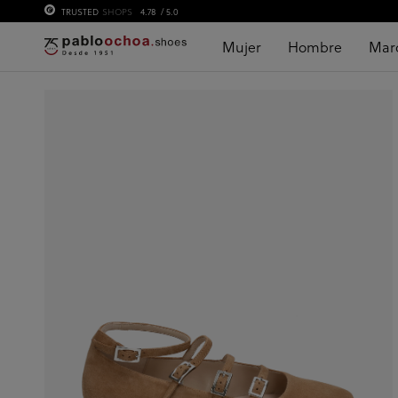
TRUSTED
SHOPS
4.78
/ 5.0
Mujer
Hombre
Mar