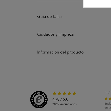
Guía de tallas
Ciudados y limpieza
Información del producto
06/
4.78
/ 5.0
Envío
2895
Valoraciones
en l