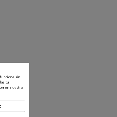
funcione sin
das tu
ión en nuestra
R