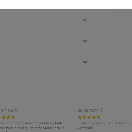
08/2026
06/08/2026
 rapidísimo y la atención telefónica, tanto
Envío muy rápido, los zuecos son s
as tiendas de Castellón como Salamanca ha
y cómodos.