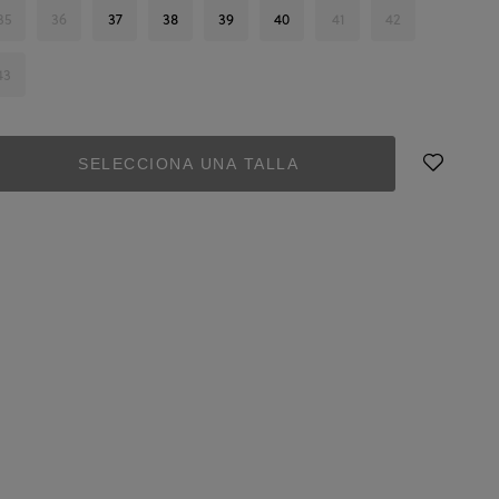
35
36
37
38
39
40
41
42
43
SELECCIONA UNA TALLA