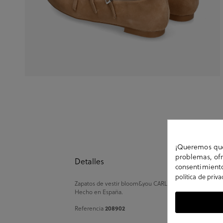
¡Queremos que 
problemas, ofr
Detalles
consentimiento
política de priv
Zapatos de vestir bloom&you CARLA en ante taupe. Cierre 
Hecho en España.
208902
Referencia