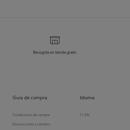
llegada era el 2
Recogida en tienda gratis
Guía de compra
Idioma
Condiciones de compra
ES
EN
Devoluciones y cambios