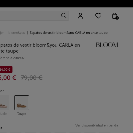
0
jer
bloom&you
Zapatos de vestir bloom&you CARLA en ante taupe
patos de vestir bloom&you CARLA en
te taupe
ferencia
208902
24,00 €
5,00 €
79,00 €
lor
Nude
Taupe
Ver disponibilidad en tienda
la