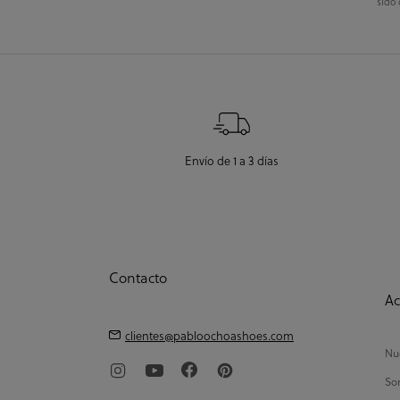
sido 
Envío de 1 a 3 días
Contacto
Ac
clientes@pabloochoashoes.com
Nue
So