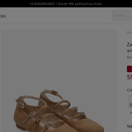
75 ANIVERSARIO | Desde 1951 pabloochoa.shoes
cas
Mu
Za
an
Re
- 
5
Co
Tal